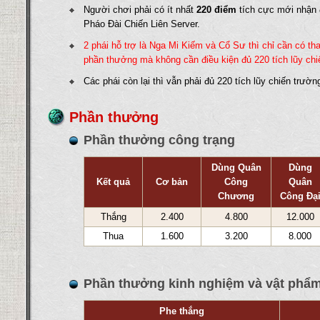
Người chơi phải có ít nhất
220 điểm
tích cực mới nhận
Pháo Đài Chiến Liên Server.
2 phái hỗ trợ là Nga Mi Kiếm và Cổ Sư thì chỉ cần có t
phần thưởng mà không cần điều kiện đủ 220 tích lũy chi
Các phái còn lại thì vẫn phải đủ 220 tích lũy chiến trườ
Phần thưởng
Phần thưởng công trạng
Dùng Quân
Dùng
Kết quả
Cơ bản
Công
Quân
Chương
Công Đạ
Thắng
2.400
4.800
12.000
Thua
1.600
3.200
8.000
Phần thưởng kinh nghiệm và vật phẩ
Phe thắng