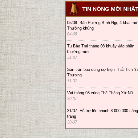
TIN NÓNG MỚI NHẤ
05/08: Bảo Rương Bính Ngọ 4 khai mở
Thưởng khủng
04-08
Tụ Bảo Trai tháng 08 khuấy đảo phần
thưởng mới
31-07
Săn trân bảo cùng sự kiện Thất Tịch Y
Thương
31-07
Vui tháng 08 cùng Thẻ Tháng Xử Nữ
30-07
31/07: Hỗ trợ lên nhanh 8.000.000 công
trạng
30-07