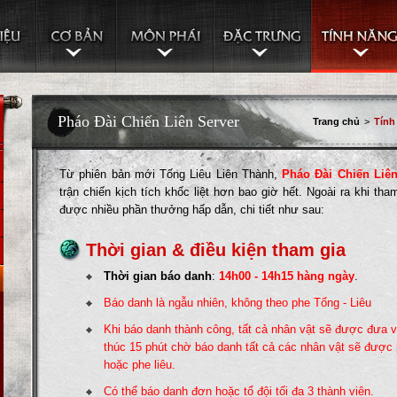
Pháo Đài Chiến Liên Server
Trang chủ
>
Tính
Từ phiên bản mới Tống Liêu Liên Thành,
Pháo Đài Chiến Liê
trận chiến kịch tích khốc liệt hơn bao giờ hết. Ngoài ra khi t
được nhiều phần thưởng hấp dẫn, chi tiết như sau:
Thời gian & điều kiện tham gia
Thời gian báo danh
:
14h00 - 14h15 hàng ngày
.
Báo danh là ngẫu nhiên, không theo phe Tống - Liêu
Khi báo danh thành công, tất cả nhân vật sẽ được đưa v
thúc 15 phút chờ báo danh tất cả các nhân vật sẽ được 
hoặc phe liêu.
Có thể báo danh đơn hoặc tổ đội tối đa 3 thành viên
.