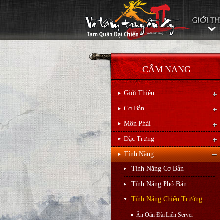
CẨM NANG
Giới Thiệu
Cơ Bản
Môn Phái
Đặc Trưng
Tính Năng
Tính Năng Cơ Bản
Tính Năng Phó Bản
Tính Năng Chiến Trường
Ân Oán Đài Liên Server