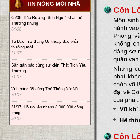
TIN NÓNG MỚI NHẤT
Côn Lô
05/08: Bảo Rương Bính Ngọ 4 khai mở -
Môn sinh
Thưởng khủng
hành vào 
04-08
Phong và
Tụ Bảo Trai tháng 08 khuấy đảo phần
khống ch
thưởng mới
đáng sợ n
31-07
quân vạn 
Săn trân bảo cùng sự kiện Thất Tịch Yêu
Nhưng cũ
Thương
phái khá
31-07
chốn võ l
Vui tháng 08 cùng Thẻ Tháng Xử Nữ
đại về Cô
30-07
của phái..
31/07: Hỗ trợ lên nhanh 8.000.000 công
Vũ khí
trạng
30-07
Hệ thố
Côn L