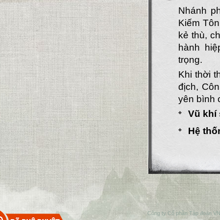
Nhánh ph
Kiếm Tôn 
kẻ thù, c
hành hiệ
trọng.
Khi thời 
địch, Côn
yên bình 
Vũ khí
Hệ thố
Công ty Cổ phần Tập đoàn VN