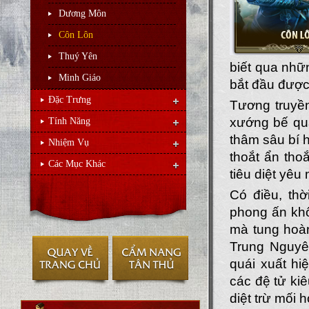
Dương Môn
Côn Lôn
Thuý Yên
biết qua nhữ
Minh Giáo
bắt đầu được
Đặc Trưng
Tương truyền
xướng bế qua
Tính Năng
thâm sâu bí 
Nhiệm Vụ
thoắt ẩn tho
Các Mục Khác
tiêu diệt yêu
Có điều, th
phong ấn khô
mà tung hoàn
Trung Nguyê
quái xuất hi
các đệ tử ki
diệt trừ mối h