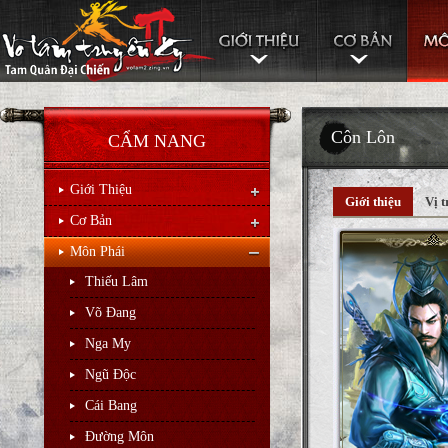
Côn Lôn
CẨM NANG
Giới Thiệu
Giới thiệu
Vị t
Cơ Bản
Môn Phái
Thiếu Lâm
Võ Đang
Nga My
Ngũ Độc
Cái Bang
Đường Môn