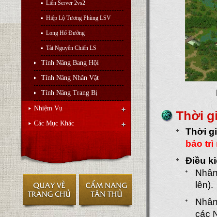
Liên Server 2vs2
Hiệp Lộ Tương Phùng LSV
Long Hổ Đường
Tài Nguyên Chiến LS
Tính Năng Bang Hội
Tính Năng Nhân Vật
Tính Năng Trang Bị
Nhiệm Vụ
Thời g
Các Mục Khác
Thời g
bảo trì
Điều k
Nhân
lên).
Nhân 
các 