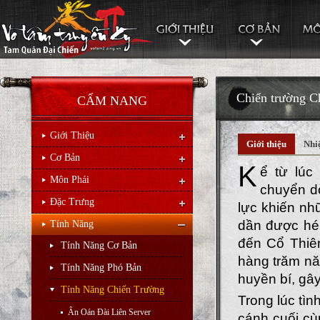
Chiến trường 
CẨM NANG
Giới Thiệu
Giới thiệu
Nhi
Cơ Bản
K
ể từ lúc
Môn Phái
chuyển dờ
Đặc Trưng
lực khiến nh
dần được hé
Tính Năng
đến Cổ Thiê
Tính Năng Cơ Bản
hàng trăm nă
Tính Năng Phó Bản
huyền bí, gây
Tính Năng Chiến Trường
Trong lúc tìn
Ân Oán Đài Liên Server
cánh cuối cù