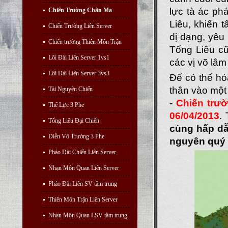
lực tà ác ph
Chiến Trường Chân Ma
Liêu, khiến t
Chiến Trường Liên Server
dị dạng, yêu
Chiến trường Thiên Môn Trận
Tống Liêu c
Lôi Đài Liên Server 1vs1
các vị võ lâm
Lôi Đài Liên Server 3vs3
Để có thể hóa
thân vào một
Tài Nguyên Chiến
-
Chiến trư
Thế Lực 3 Phe
06/04/2013
.
Tống Liêu Đại Chiến
cùng hấp d
Diễn Võ Trường 3 Phe
nguyên quý
Pháo Đài Chiến Liên Server
Nhạn Môn Quan Liên Server
Pháo Đài Liên SV tầm trung
Thiên Môn Trận Liên Server
Nhạn Môn Quan LSV tầm trung