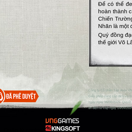
Để có thể đe
hoàn thành c
Chiến Trườn
Nhãn là một 
Quý đồng đạo
thế giới Võ L
Công ty Cổ phần Tập đoàn VN
Giấy phép cung cấp dịch vụ t
ngày ngày 05/08/2025. Quyết 
tin điện tử cấp ngày 04/04/202
Quản lý cookies