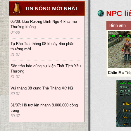
TIN NÓNG MỚI NHẤT
NPC li
05/08: Bảo Rương Bính Ngọ 4 khai mở -
Hình ảnh
Thưởng khủng
04-08
Tụ Bảo Trai tháng 08 khuấy đảo phần
thưởng mới
31-07
Săn trân bảo cùng sự kiện Thất Tịch Yêu
Thương
Chân Ma Tiế
31-07
Vui tháng 08 cùng Thẻ Tháng Xử Nữ
30-07
31/07: Hỗ trợ lên nhanh 8.000.000 công
trạng
30-07