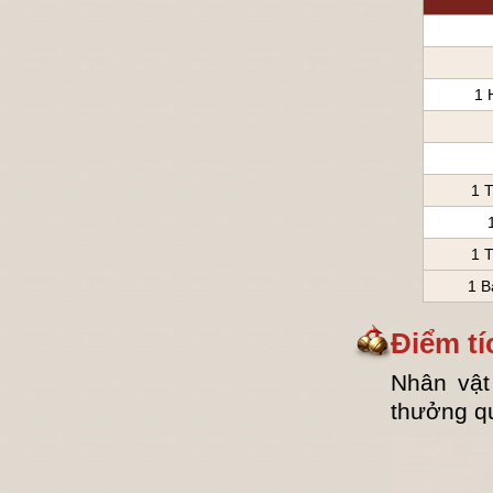
1 
1 T
1 T
1 B
Điểm tí
Nhân vật
thưởng qu