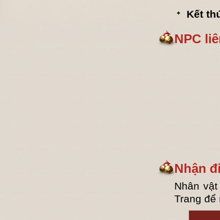
Kết th
NPC li
Nhận đi
Nhân vật
Trang để 