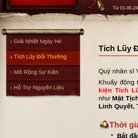
Từ
01-05-24
Giải Nhiệt Ngày Hè
Tích Lũy 
Tích Lũy Đổi Thưởng
Quý nhân sĩ 
Mở Rộng Sự Kiện
Khuấy động 
Hỗ Trợ Nguyên Liệu
kiện Tích 
như
Mật Tịc
Linh Quyết, 
Thời gi
Bắt đầ