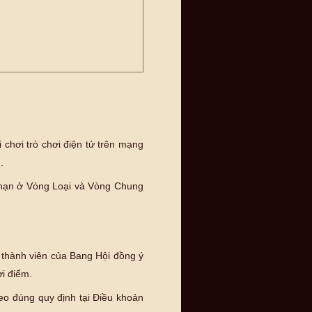
chơi trò chơi điện tử trên mạng
.
 hạn ở Vòng Loại và Vòng Chung
 thành viên của Bang Hội đồng ý
ời điểm.
eo đúng quy định tại Điều khoản