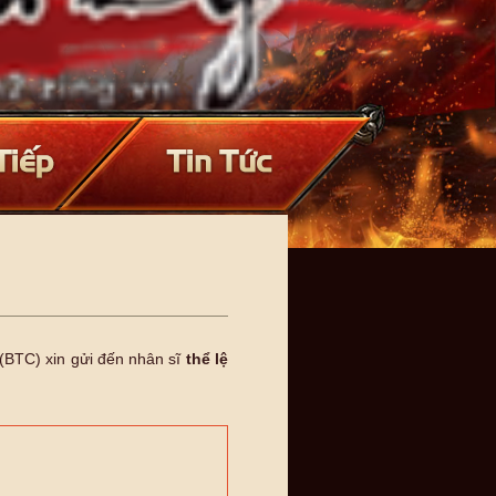
 (BTC) xin gửi đến nhân sĩ
thể lệ