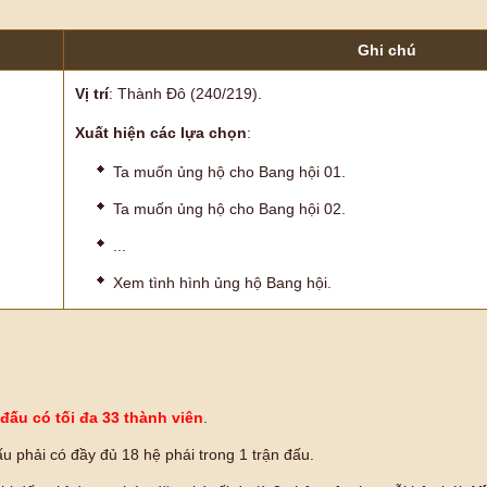
Ghi chú
Vị trí
: Thành Đô (240/219).
Xuất hiện các lựa chọn
:
Ta muốn ủng hộ cho Bang hội 01.
Ta muốn ủng hộ cho Bang hội 02.
...
Xem tình hình ủng hộ Bang hội.
t
 đấu có tối đa 33 thành viên
.
ấu phải có đầy đủ 18 hệ phái trong 1 trận đấu.