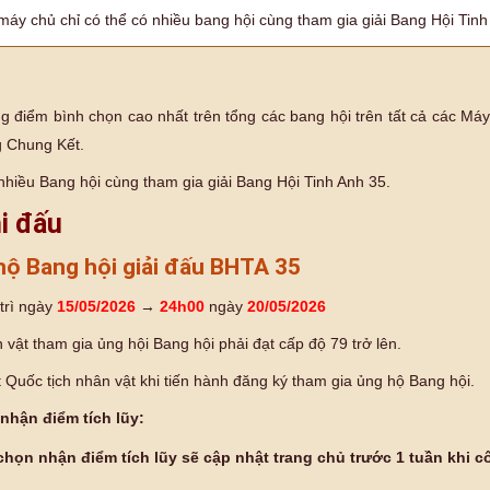
máy chủ chỉ có thể có nhiều bang hội cùng tham gia giải Bang Hội Tinh
t
g điểm bình chọn cao nhất trên tổng các bang hội trên tất cả các Má
g Chung Kết.
nhiều Bang hội cùng tham gia giải Bang Hội Tinh Anh 35.
i đấu
hộ Bang hội giải đấu BHTA 35
trì ngày
15/05/2026
→
24h00
ngày
20/05/2026
n vật tham gia ủng hội Bang hội phải đạt cấp độ 79 trở lên.
 Quốc tịch nhân vật khi tiến hành đăng ký tham gia ủng hộ Bang hội.
nhận điểm tích lũy:
họn nhận điểm tích lũy sẽ cập nhật trang chủ trước 1 tuần khi c